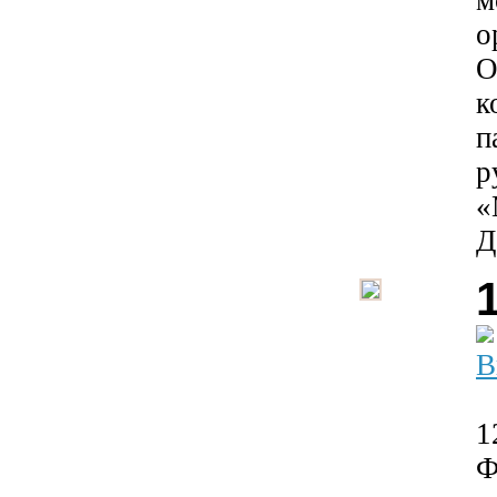
м
о
О
к
п
р
«
Д
В
1
Ф