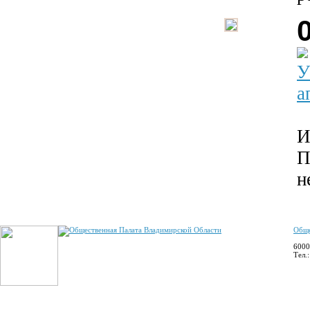
У
а
И
П
н
Обще
6000
Тел.