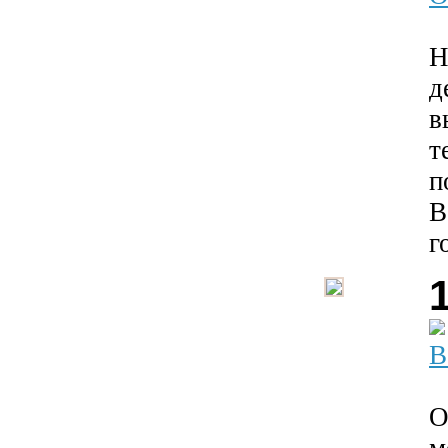
Н
д
в
т
п
В
г
В
О