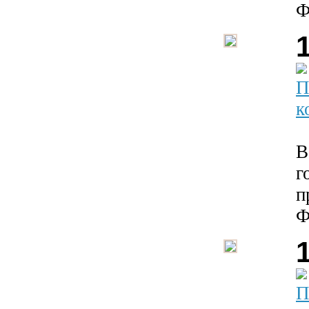
Ф
П
к
В
г
п
Ф
П