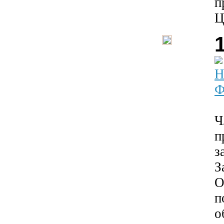
п
Ц
Н
Ф
Ч
п
з
З
О
п
о