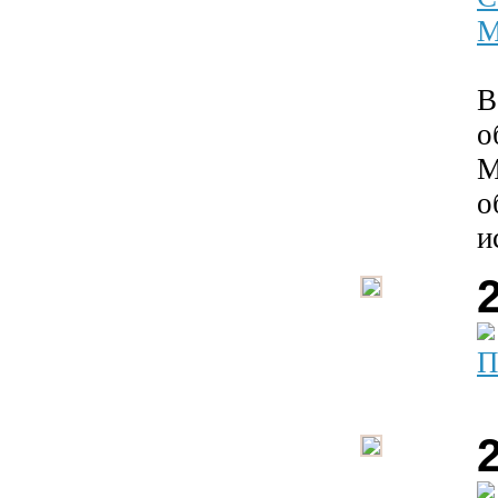
М
В
о
М
о
и
П