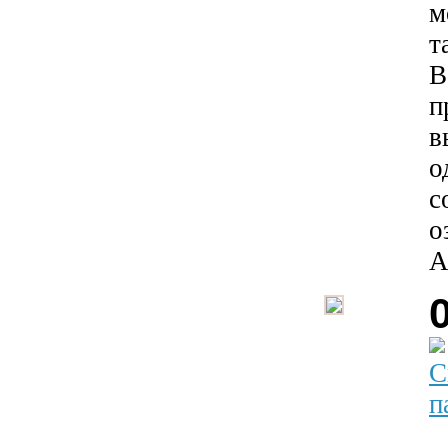
м
т
В
п
в
о
с
о
А
С
п