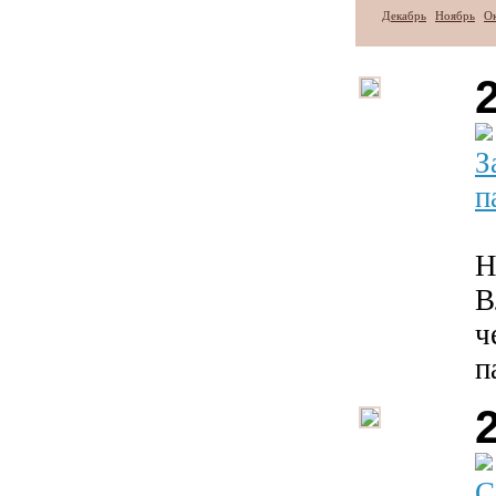
Декабрь
Ноябрь
О
З
п
Н
В
ч
п
С