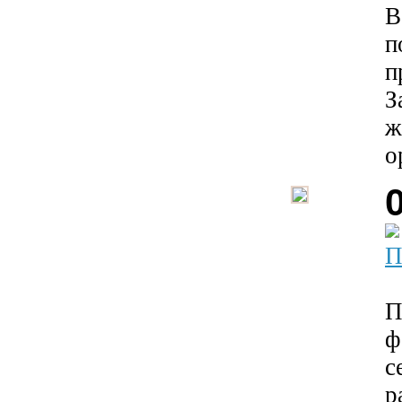
В
п
п
З
ж
о
П
П
ф
с
р