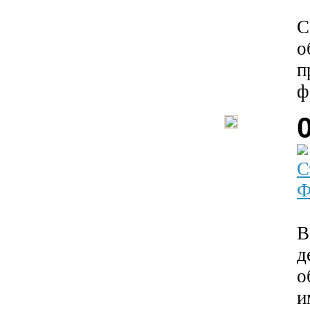
С
о
п
ф
С
Ф
В
д
о
и