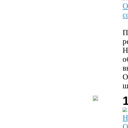
О
с
П
р
Н
о
в
О
ш
Н
О