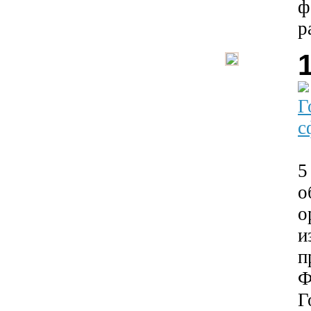
ф
р
Г
с
5
о
о
и
п
Ф
Г