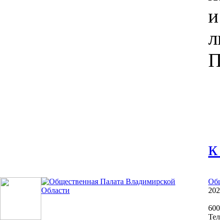
и
л
П
к
Общ
202
600
Тел