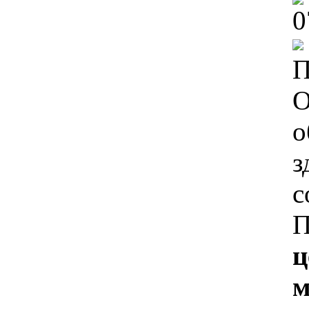
0
П
О
о
з
с
П
ц
м