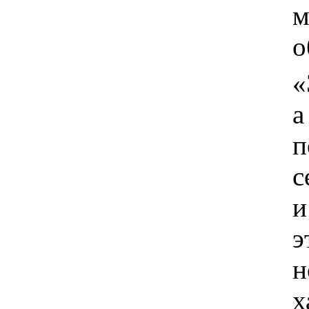
м
о
«
а
п
с
и
э
н
х