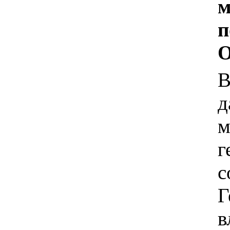
м
п
О
В
д
м
г
с
Г
в