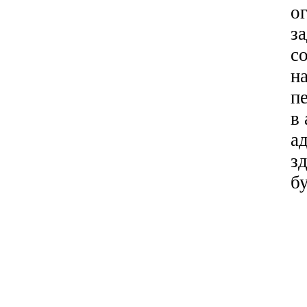
о
з
с
н
п
в
а
з
б