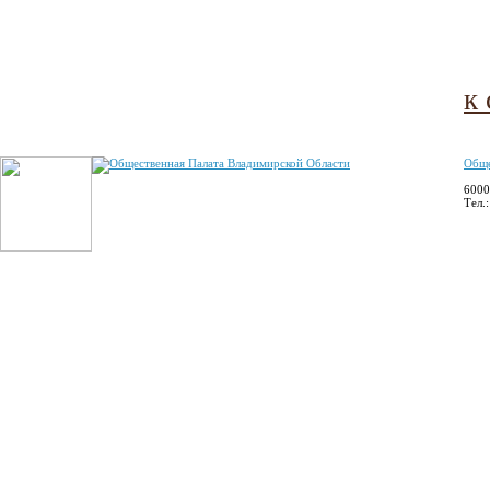
к
Обще
6000
Тел.