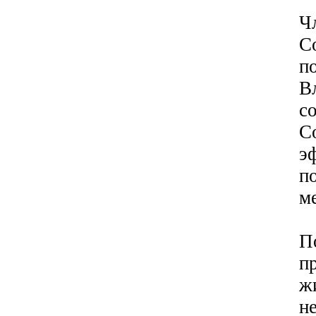
Ч
С
п
В
с
С
э
п
м
П
п
ж
н