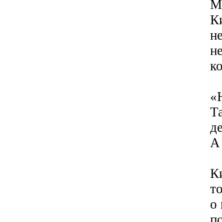
М
К
н
н
к
«
Т
д
А
К
т
о
п