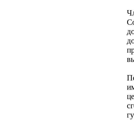
Ч
С
д
д
п
в
П
и
ц
с
г