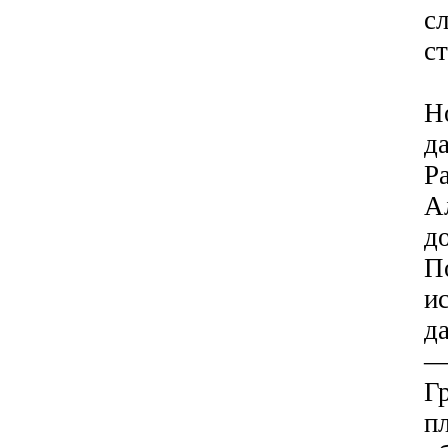
с
с
Н
д
Р
А
д
П
и
д
—
Г
п