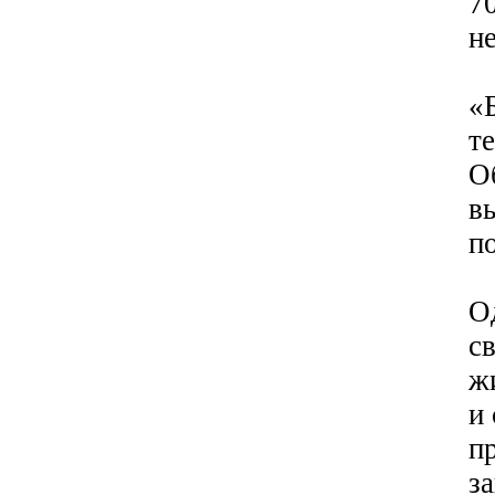
7
не
«
т
О
в
п
О
с
жи
и 
п
з