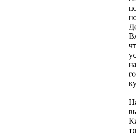
п
п
Д
В
ч
у
н
г
к
Н
в
К
т