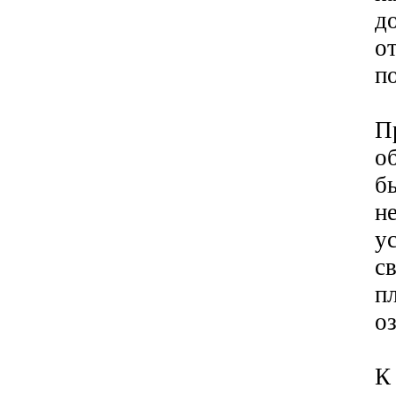
д
о
п
П
о
б
н
у
с
п
о
К