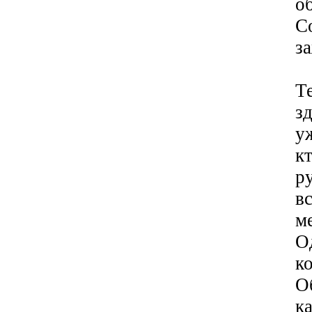
о
С
з
Т
з
у
к
р
в
м
О
к
О
к