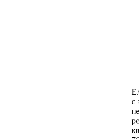
Е
с
н
р
к