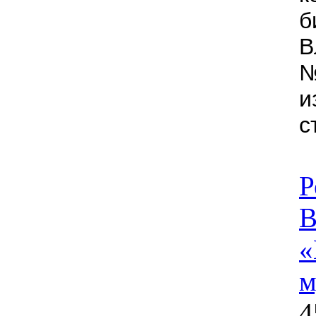
б
В
№
и
с
Р
В
«
м
4