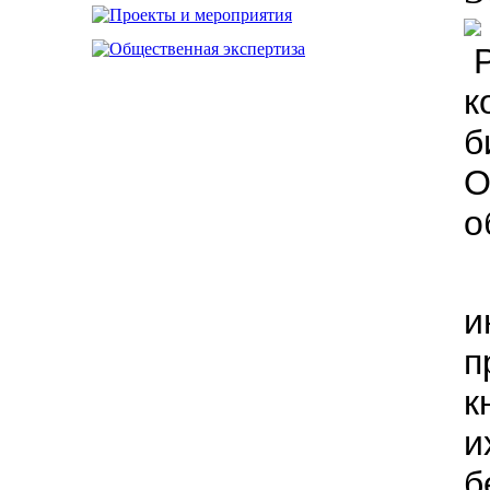
к
б
О
о
и
к
и
б