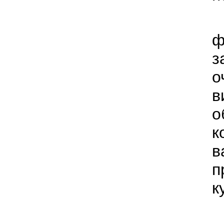
ф
з
о
в
о
к
в
п
к