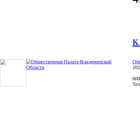
к
Общ
202
600
Тел