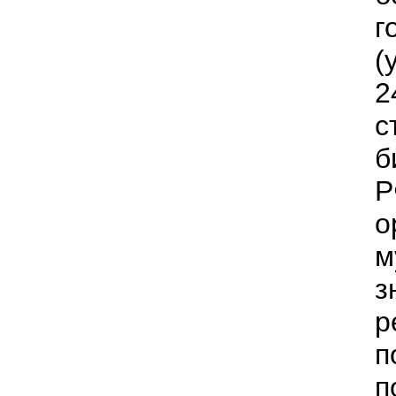
г
(
2
с
б
Р
о
м
з
р
п
п