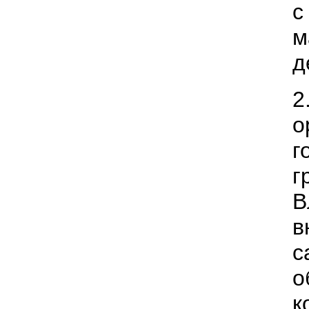
с
д
2
о
г
г
В
в
с
о
к