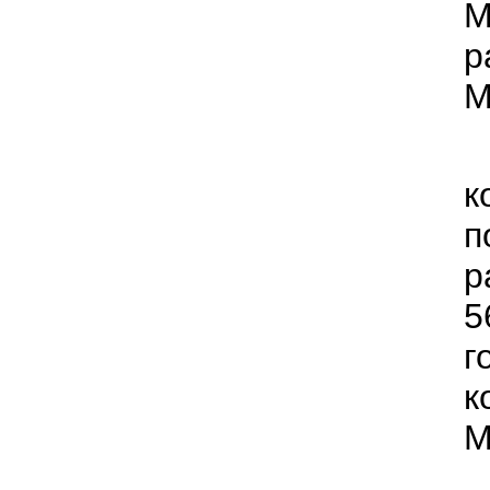
М
р
М
к
п
р
5
г
к
М