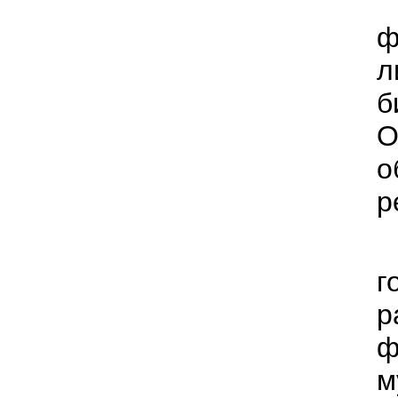
ф
л
О
о
р
г
р
ф
м