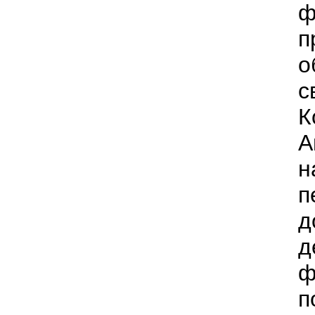
ф
п
о
с
К
А
н
п
д
д
ф
п