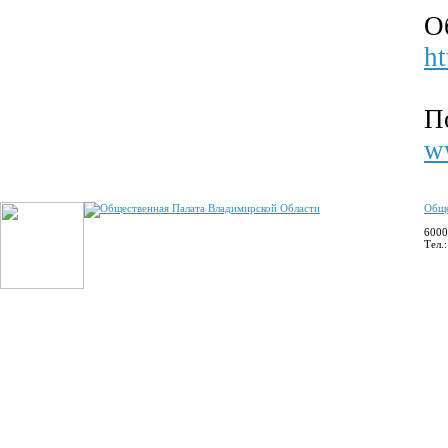
О
ht
П
w
Обще
6000
Тел.