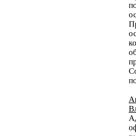
п
о
П
о
к
о
п
С
п
А
В
Ад
о