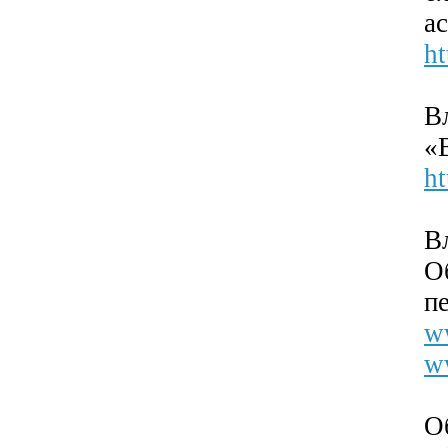
а
ht
В
«
ht
В
О
п
ww
w
О