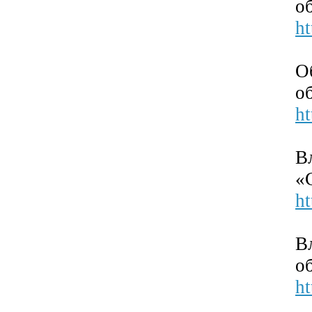
о
ht
О
о
ht
В
«
ht
В
о
ht