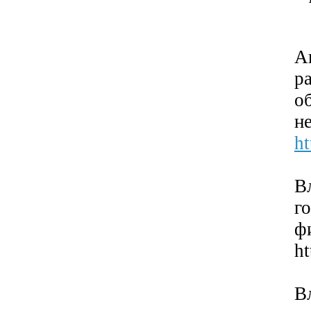
А
р
о
н
ht
В
г
ф
h
В