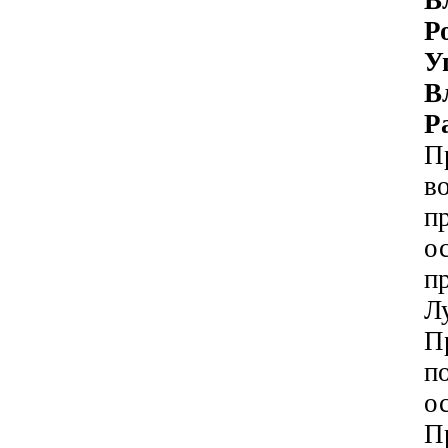
В
Р
У
В
Р
П
в
п
о
п
Лу
П
п
о
П