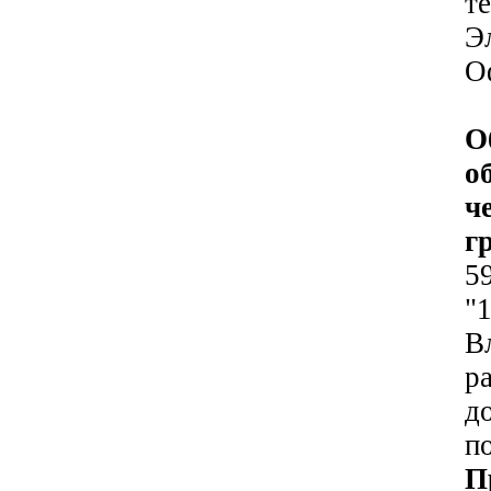
те
Э
О
О
о
ч
г
5
"
В
р
д
п
П