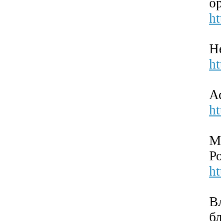
о
ht
Н
h
А
h
М
Р
ht
В
б