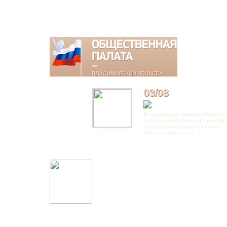
03/08
В прошедшую пятницу Обществе
палата провела большой семинар 
представителей муниципальных
общественных палат