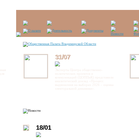
31/07
нная
Эксперты Центра общественно-
для
политических проектов и
коммуникаций (ЦОППиК) представили
аналитический доклад «Процесс
выдвижения на выборах 2026 – оценка
электоральной динамики».
18/01