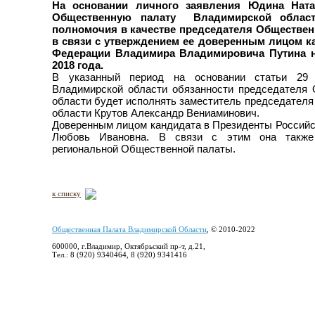
На основании личного заявления Юдина Нат
Общественную палату Владимирской област
полномочия в качестве председателя Обществе
в связи с утверждением ее доверенным лицом к
Федерации Владимира Владимировича Путина на
2018 года.
В указанный период на основании статьи 29 
Владимирской области обязанности председателя
области будет исполнять заместитель председател
области Крутов Александр Вениаминович.
Доверенным лицом кандидата в Президенты Российс
Любовь Ивановна. В связи с этим она также 
региональной Общественной палаты.
к списку
Общественная Палата Владимирской Области
, © 2010-2022
600000, г.Владимир, Октябрьский пр-т, д.21,
Тел.: 8 (920) 9340464, 8 (920) 9341416