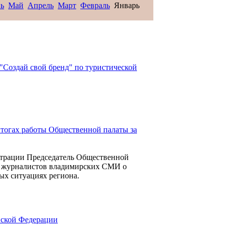
ь
Май
Апрель
Март
Февраль
Январь
Создай свой бренд" по туристической
итогах работы Общественной палаты за
истрации Председатель Общественной
ы журналистов владимирских СМИ о
ых ситуациях региона.
йской Федерации