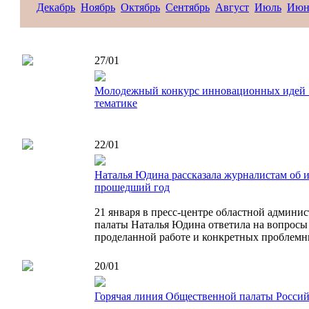
Декабрь
Ноябрь
Октябрь
Сентябрь
Август
Июль
Июн
27/01
Молодежный конкурс инновационных идей "
тематике
22/01
Наталья Юдина рассказала журналистам об 
прошедший год
21 января в пресс-центре областной админ
палаты Наталья Юдина ответила на вопрос
проделанной работе и конкретных проблемн
20/01
Горячая линия Общественной палаты Росси