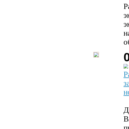
Р
э
э
н
о
Р
з
н
Д
В
п