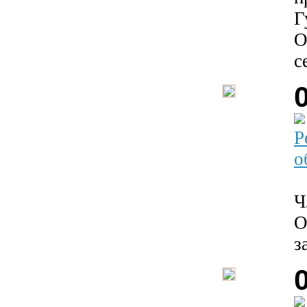
Г
О
с
Р
о
Ч
О
з