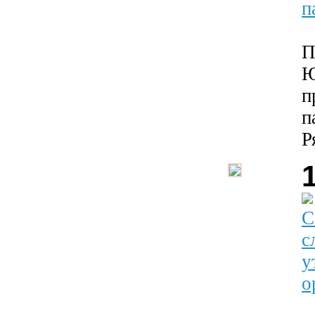
п
П
Ю
п
п
Р
С
с
у
о