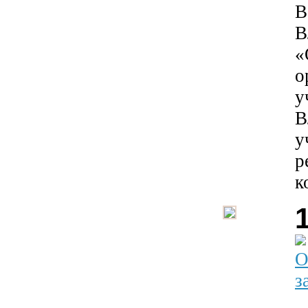
В
В
«
о
у
В
у
р
к
О
з