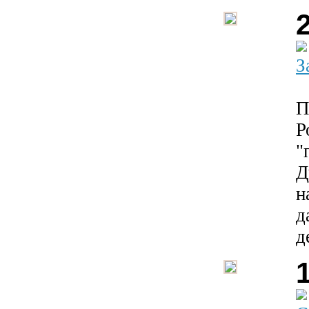
З
П
Р
"
Д
н
д
д