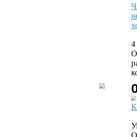
Ч
н
х
4
О
р
к
К
У
О