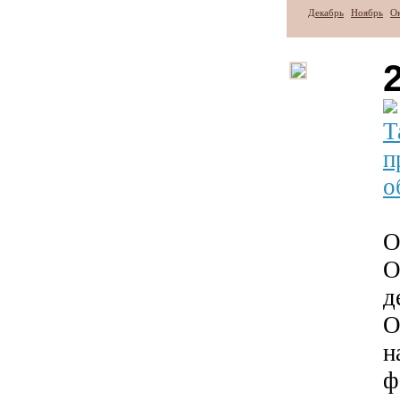
Декабрь
Ноябрь
О
Т
п
о
О
О
д
О
н
ф