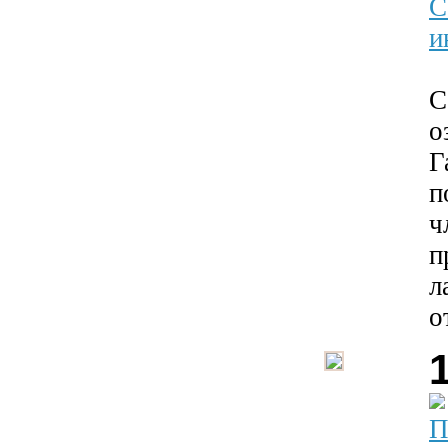
С
и
С
о
Г
п
ч
п
л
о
П