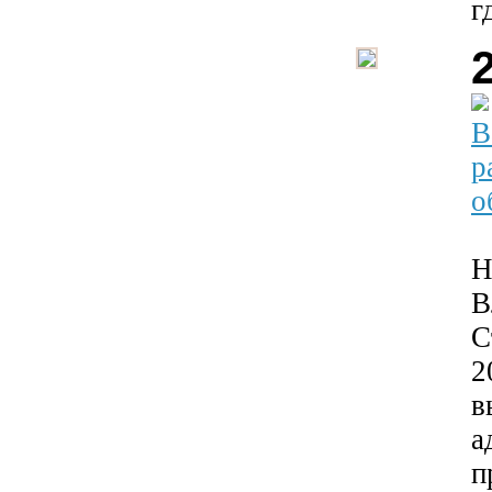
г
В
р
о
Н
В
С
2
в
а
п