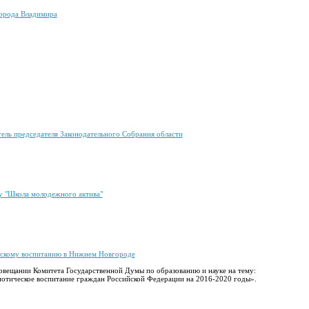
города Владимира
ель председателя Законодательного Собрания области
у "Школа молодежного актива"
ческому воспитанию в Нижнем Новгороде
совещании Комитета Государственной Думы по образованию и науке на тему:
отическое воспитание граждан Российской Федерации на 2016-2020 годы».