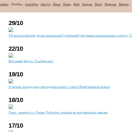
оябрь
Октябрь
Сентябрь
Август
Июль
Июнь
Май
Апрель
Март
Февраль
Январь
29/10
VII всероссийский детско-юношеский (открытый) фестиваль национальных культур "
22/10
Итоговый форум "Сообщество"
19/10
О начале процедуры утверждения нового члена Общественной палаты
18/10
Урок – концерт и «Уроки Доброты» прошли во владимирских школах
17/10