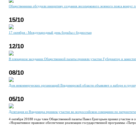
Общественники обсудили иницитиву создания лесопаркового зеленого пояса вокруг 
15/10
17 октября - Международный день борьбы с бедностью
12/10
В пленарном заседании Общественной палаты приняли участие Губернатор и заместит
08/10
Дом некоммерческих организаций Владимирской области объявляет о наборе в групп
05/10
Делегация из Владимира приняла участие во всероссийском совещании по патриоти
4 октября 20188 года член Общественной палаты Павел Григорьев принял участие в 
«Нормативное правовое обеспечение реализации государственной программы «Патри