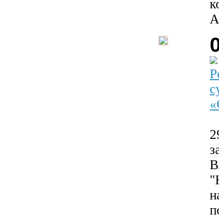
к
А
Р
с
«
2
з
В
"
н
п