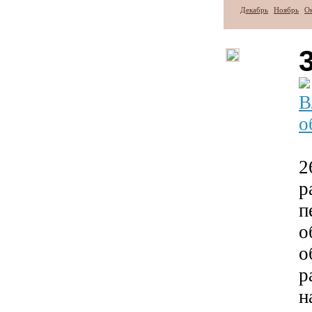
Декабрь
Ноябрь
О
В
о
2
р
п
о
о
р
н