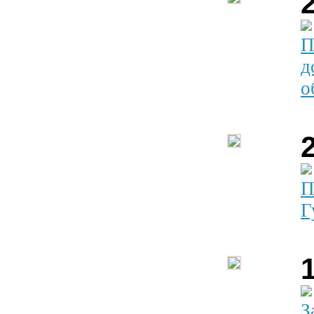
П
д
о
П
Г
З