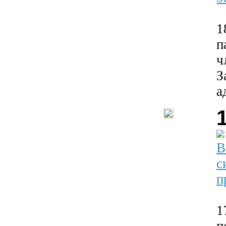
1
п
ч
З
а
В
с
п
1