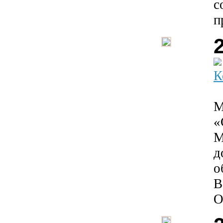
с
п
К
М
«
М
д
о
В
О