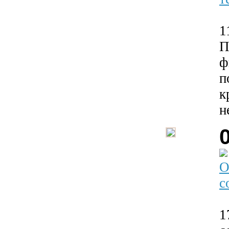
1
П
ф
п
к
н
О
с
1