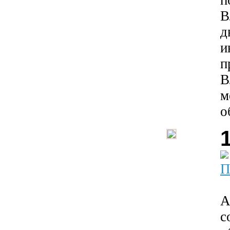
п
В
д
и
п
В
м
о
П
А
с