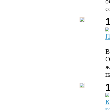
о
с
П
В
О
ж
н
К
т