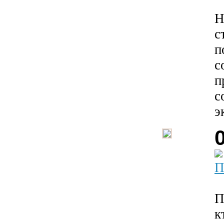
Н
с
п
с
п
с
э
П
П
к