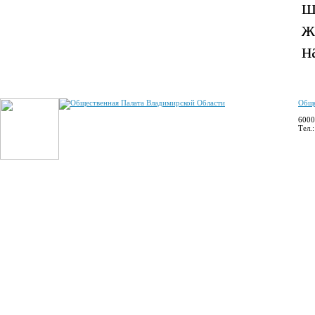
ш
ж
н
Обще
6000
Тел.