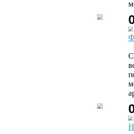
м
Ф
С
в
п
м
а
Н