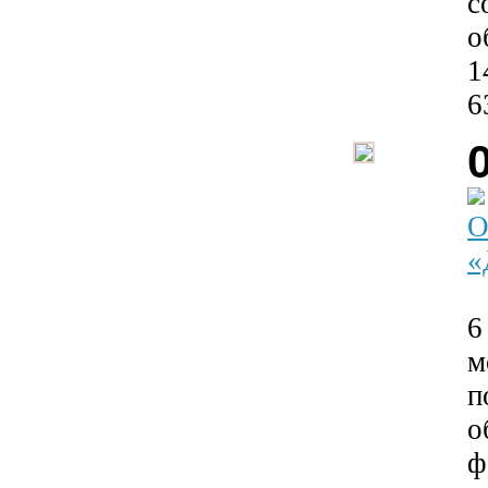
с
о
1
6
О
«
6
м
п
о
ф